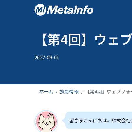
メ
イ
Main
ン
navigat
コ
ン
【第4回】ウェ
テ
ン
ツ
2022-08-01
に
移
動
ホーム
技術情報
【第4回】ウェブフォ
Image
皆さまこんにちは。株式会社