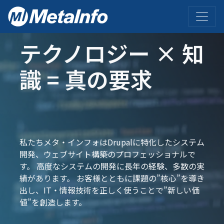
メ
イ
ン
コ
テクノロジー × 知
ン
テ
識 = 真の要求
ン
ツ
に
移
動
私たちメタ・インフォはDrupalに特化したシステム
開発、ウェブサイト構築のプロフェッショナルで
す。 高度なシステムの開発に長年の経験、多数の実
績があります。 お客様とともに課題の”核心”を導き
出し、IT・情報技術を正しく使うことで”新しい価
値”を創造します。